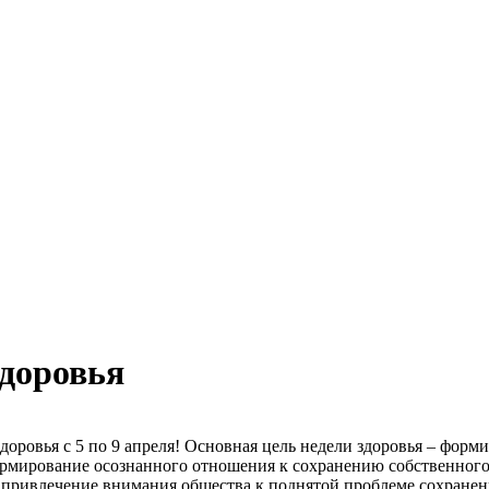
здоровья
здоровья с 5 по 9 апреля! Основная цель недели здоровья – форм
формирование осознанного отношения к сохранению собственного
 привлечение внимания общества к поднятой проблеме сохранен