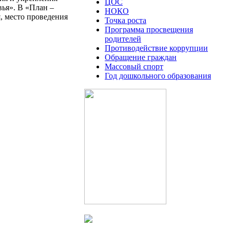
ЦОС
вья». В «План –
НОКО
, место проведения
Точка роста
Программа просвещения
родителей
Противодействие коррупции
Обращение граждан
Массовый спорт
Год дошкольного образования