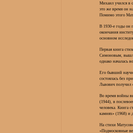
Михаил учился в с
это же время он н
Помимо этого Мату
В 1930-е годы он 
окончания институ
основном исследо
Первая книга сти
Симоновым, вышла 
однако началась в
Его бывший научн
состоялась без пр
Львович получил 
Во время войны в
(1944), в послево
человека. Книга с
камнях» (1968) и 
На стихи Матусовс
«Подмосковные ве