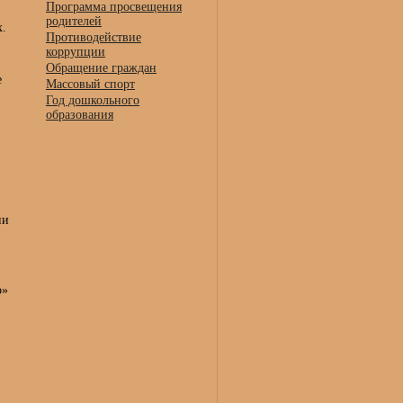
Программа просвещения
родителей
х.
Противодействие
коррупции
Обращение граждан
е
Массовый спорт
Год дошкольного
образования
ии
о»