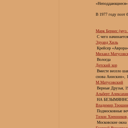
«Неподдающиеся»
В 1977 году поэт 
Марк Бернес (муз
С чего начинаетс
Эдуард Хиль
Крейсер «Аврора»
Михаил Матусовск
Вологда
Детский хор
Вместе весело ша
снова Анискин», 1
М.Матусовский
Верные Друзья, 1
Альберт Алексахи
НА БЕЗЫМЯННОЙ 
Владимир Трошин
Подмосковные ве
Тихон Хренников,
Московские окна