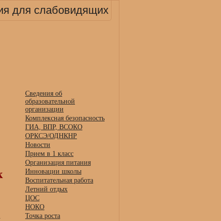
ия для слабовидящих
Сведения об
образовательной
организации
Комплексная безопасность
ГИА, ВПР, ВСОКО
ОРКСЭ/ОДНКНР
Новости
Прием в 1 класс
Организация питания
Инновации школы
к
Воспитательная работа
Летний отдых
ЦОС
НОКО
Точка роста
.