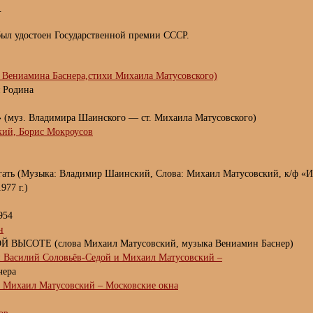
.
был удостоен Государственной премии СССР.
. Вениамина Баснера,стихи Михаила Матусовского)
я Родина
 (муз. Владимира Шаинского — ст. Михаила Матусовского)
ий, Борис Мокроусов
гать (Музыка: Владимир Шаинский, Слова: Михаил Матусовский, к/ф «И
977 г.)
954
н
ВЫСОТЕ (слова Михаил Матусовский, музыка Вениамин Баснер)
 Василий Соловьёв-Седой и Михаил Матусовский –
чера
 Михаил Матусовский – Московские окна