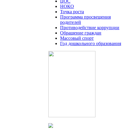
ЦОС
НОКО
Точка роста
Программа просвещения
родителей
Противодействие коррупции
Обращение граждан
Массовый спорт
Год дошкольного образования