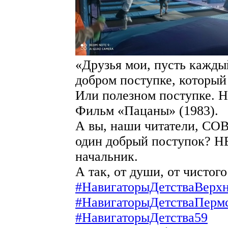
«Друзья мои, пусть каждый
добром поступке, который
Или полезном поступке. Н
Фильм «Пацаны» (1983).
А вы, наши читатели, С
один добрый поступок? Н
начальник.
А так, от души, от чистог
#НавигаторыДетстваВерх
#НавигаторыДетстваПерм
#НавигаторыДетства59