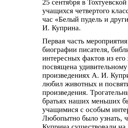
25 сентября в Тохтуевской
учащихся четвертого клас
час «Белый пудель и друг
И. Куприна.
Первая часть мероприяти
биографии писателя, библ
интересных фактов из его
посвящена удивительному
произведениях А. И. Купри
любил животных и посвят
произведения. Трогательн
братьях наших меньших б
учащимися с особым интер
Любопытно было узнать, ч
Куприна существовали на 