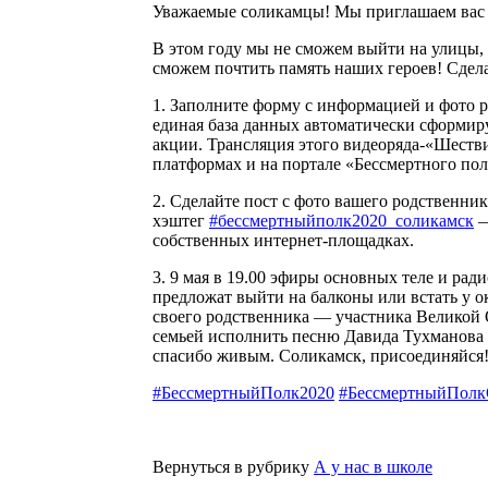
Уважаемые соликамцы! Мы приглашаем вас 
В этом году мы не сможем выйти на улицы, 
сможем почтить память наших героев! Сдел
1. Заполните форму с информацией и фото р
единая база данных автоматически сформир
акции. Трансляция этого видеоряда-«Шестви
платформах и на портале «Бессмертного пол
2. Сделайте пост с фото вашего родственник
хэштег
#бессмертныйполк2020_соликамск
—
собственных интернет-площадках.
3. 9 мая в 19.00 эфиры основных теле и ра
предложат выйти на балконы или встать у 
своего родственника — участника Великой 
семьей исполнить песню Давида Тухманова 
спасибо живым. Соликамск, присоединяйся
#БессмертныйПолк2020
#БессмертныйПол
Вернуться в рубрику
А у нас в школе