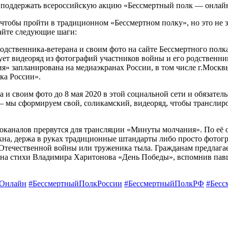
поддержать всероссийскую акцию «Бессмертный полк — онлай
чтобы пройти в традиционном «Бессмертном полку», но это не з
айте следующие шаги:
одственника-ветерана и своим фото на сайте Бессмертного пол
ует видеоряд из фотографий участников войны и его родственни
я» запланирована на медиаэкранах России, в том числе г.Москвы
ка России».
а и своим фото до 8 мая 2020 в этой социальной сети и обязатель
 мы сформируем свой, соликамский, видеоряд, чтобы транслиро
диоканалов прервутся для трансляции «Минуты молчания». По её
окна, держа в руках традиционные штандарты либо просто фотог
Отечественной войны или труженика тыла. Гражданам предлагает
на стихи Владимира Харитонова «День Победы», вспомнив павши
!
кОнлайн
#БессмертныйПолкРоссии
#БессмертныйПолкРФ
#Бесс