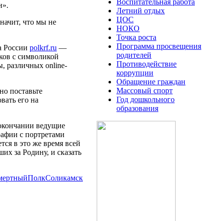
Воспитательная работа
н».
Летний отдых
ЦОС
начит, что мы не
НОКО
Точка роста
Программа просвещения
ка России
polkrf.ru
—
родителей
ков с символикой
Противодействие
, различных online-
коррупции
Обращение граждан
Массовый спорт
но поставьте
Год дошкольного
вать его на
образования
 окончании ведущие
рафии с портретами
ся в это же время всей
х за Родину, и сказать
мертныйПолкСоликамск