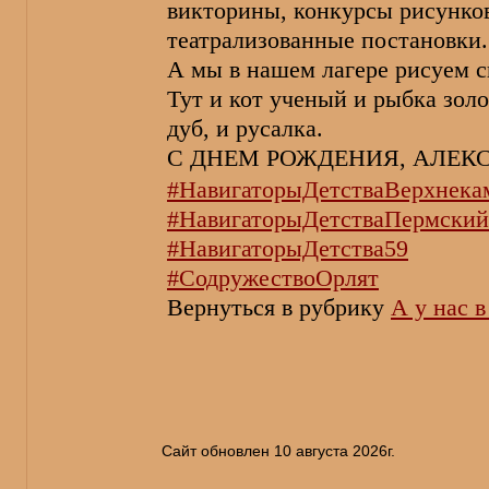
викторины, конкурсы рисунко
театрализованные постановки.
А мы в нашем лагере рисуем с
Тут и кот ученый и рыбка золо
дуб, и русалка.
С ДНЕМ РОЖДЕНИЯ, АЛЕК
#НавигаторыДетстваВерхнека
#НавигаторыДетстваПермски
#НавигаторыДетства59
#СодружествоОрлят
Вернуться в рубрику
А у нас 
Сайт обновлен 10 августа 2026г.