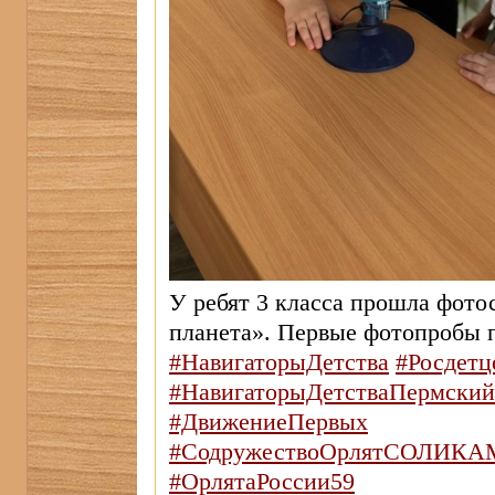
У ребят 3 класса прошла фото
планета». Первые фотопробы 
#НавигаторыДетства
#Росдетц
#НавигаторыДетстваПермски
#ДвижениеПервых
#СодружествоОрлятСОЛИКА
#ОрлятаРоссии59