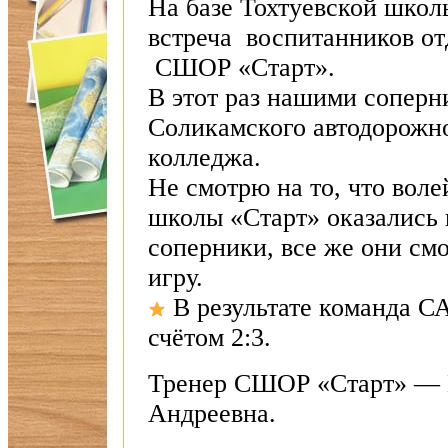
На базе Тохтуевской шко
встреча воспитанников о
СШОР «Старт».
В этот раз нашими соперн
Соликамского автодорож
колледжа.
Не смотрю на то, что вол
школы «Старт» оказались 
соперники, все же они см
игру.
В результате команда С
счётом 2:3.
Тренер СШОР «Старт» — 
Андреевна.