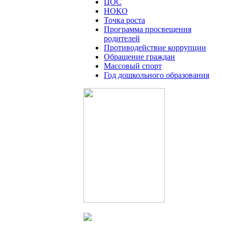
ЦОС
НОКО
Точка роста
Программа просвещения
родителей
Противодействие коррупции
Обращение граждан
Массовый спорт
Год дошкольного образования