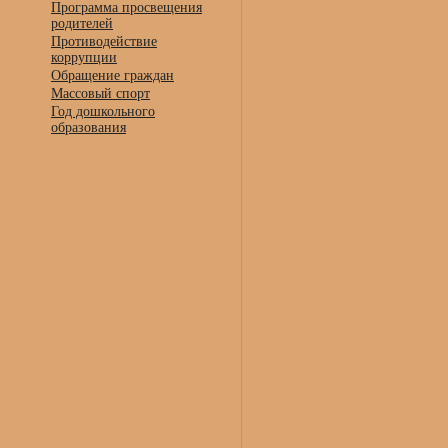
Программа просвещения
родителей
Противодействие
коррупции
Обращение граждан
Массовый спорт
Год дошкольного
образования