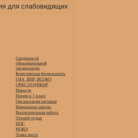
ия для слабовидящих
Сведения об
образовательной
организации
Комплексная безопасность
ГИА, ВПР, ВСОКО
ОРКСЭ/ОДНКНР
Новости
Прием в 1 класс
Организация питания
Инновации школы
Воспитательная работа
Летний отдых
ЦОС
НОКО
Точка роста