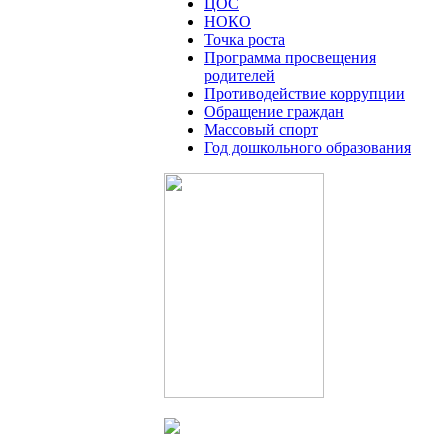
ЦОС
НОКО
Точка роста
Программа просвещения
родителей
Противодействие коррупции
Обращение граждан
Массовый спорт
Год дошкольного образования