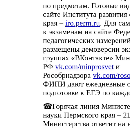
по предметам. Готовые ви
сайте Института развития
края –
iro.perm.ru
. Для са
к экзаменам на сайте Фед
педагогических измерен
размещены демоверсии эк
группах «ВКонтакте» Мин
РФ
vk.com/minprosvet
и
Рособрнадзора
vk.com/ros
ФИПИ дают ежедневные о
подготовке к ЕГЭ по каждо
☎Горячая линия Министер
науки Пермского края – 21
Министерства ответит на 