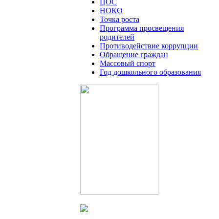
ЦОС
НОКО
Точка роста
Программа просвещения
родителей
Противодействие коррупции
Обращение граждан
Массовый спорт
Год дошкольного образования