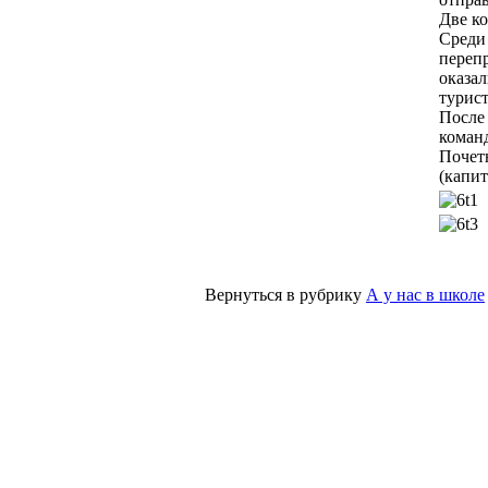
Две к
Среди
перепр
оказал
турист
После
коман
Почетн
(капи
Вернуться в рубрику
А у нас в школе