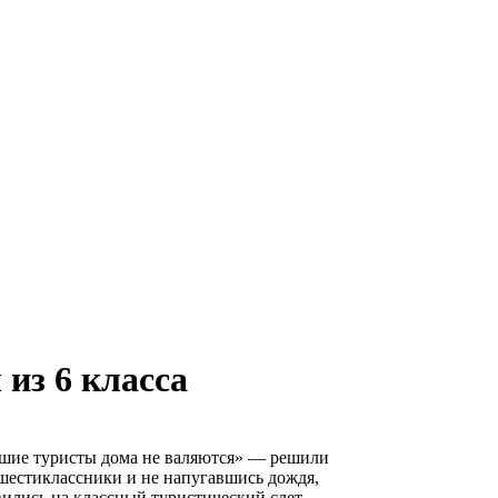
из 6 класса
шие туристы дома не валяются» — решили
шестиклассники и не напугавшись дождя,
ились на классный туристический слет.