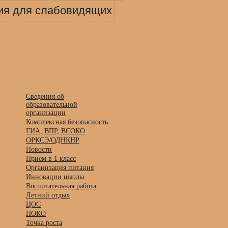
ия для слабовидящих
Сведения об
образовательной
организации
Комплексная безопасность
ГИА, ВПР, ВСОКО
ОРКСЭ/ОДНКНР
Новости
Прием в 1 класс
Организация питания
Инновации школы
Воспитательная работа
Летний отдых
ЦОС
НОКО
Точка роста