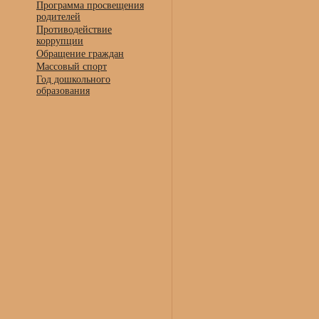
Программа просвещения
родителей
Противодействие
коррупции
Обращение граждан
Массовый спорт
Год дошкольного
образования