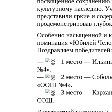
посвящённое сохранению 
культурному наследию. Уч
представили яркие и соде
продемонстрировав глубок
Особенно насыщенной и к
номинация «Юбилей Челов
Поздравляем победителей:
—
1 место — Ильи
№4».
—
2 место — Собол
«ООШ №4».
—
3 место — Кархан
СОШ.
В возрастной категории 7