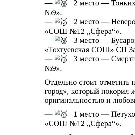
—
2 место — Тонки
№9».
—
2 место — Невер
«СОШ №12 „Сфера“».
—
3 место — Бусар
«Тохтуевская СОШ» СП За
—
3 место — Смер
№9».
Отдельно стоит отметить 
город», который покорил 
оригинальностью и любов
—
1 место — Петух
«СОШ №12 „Сфера“».