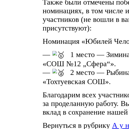
Также были отмечены побе
номинациях, в том числе 
участников (не вошли в в
присутствуют):
Номинация «Юбилей Челов
—
1 место — Зимин
«СОШ №12 „Сфера“».
—
2 место — Рыбин
«Тохтуевская СОШ».
Благодарим всех участнико
за проделанную работу. В
вклад в сохранение нашей
Вернуться в рубрику
А у 