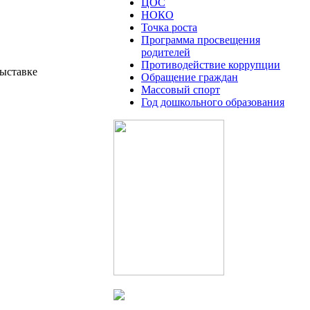
ЦОС
НОКО
Точка роста
Программа просвещения
родителей
Противодействие коррупции
выставке
Обращение граждан
Массовый спорт
Год дошкольного образования