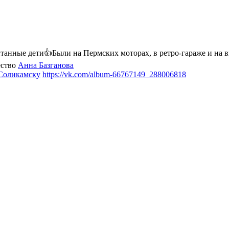
итанные дети👍Были на Пермских моторах, в ретро-гараже и на 
ество
Анна Базганова
Соликамску
https://vk.com/album-66767149_288006818