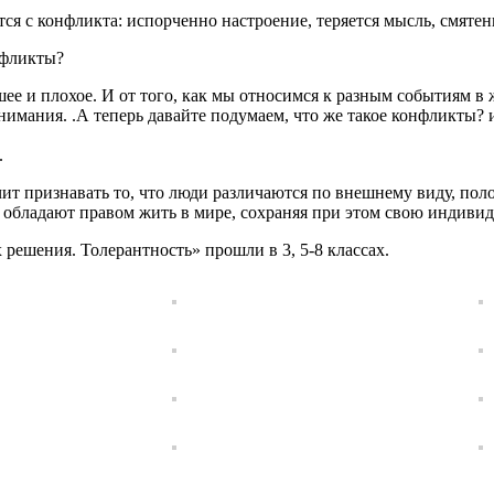
ется с конфликта: испорченно настроение, теряется мысль, смяте
нфликты?
е и плохое. И от того, как мы относимся к разным событиям в 
нимания. .А теперь давайте подумаем, что же такое конфликты?
.
чит признавать то, что люди различаются по внешнему виду, пол
 обладают правом жить в мире, сохраняя при этом свою индивид
решения. Толерантность» прошли в 3, 5-8 классах.