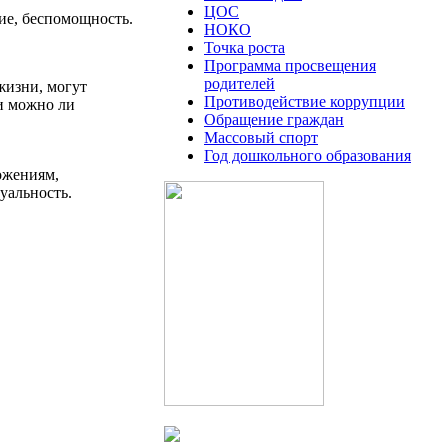
ЦОС
ние, беспомощность.
НОКО
Точка роста
Программа просвещения
родителей
жизни, могут
Противодействие коррупции
 и можно ли
Обращение граждан
Массовый спорт
Год дошкольного образования
ожениям,
уальность.