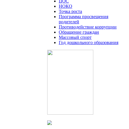
ЦОС
НОКО
Точка роста
Программа просвещения
родителей
Противодействие коррупции
Обращение граждан
Массовый спорт
Год дошкольного образования