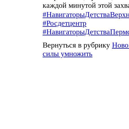
каждой минутой этой зах
#НавигаторыДетстваВерх
#Росдетцентр
#НавигаторыДетстваПерм
Вернуться в рубрику
Ново
силы умножить