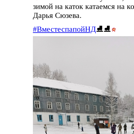
зимой на каток катаемся на к
Дарья Сюзева.
#ВместеспапойНД
⛸⛸