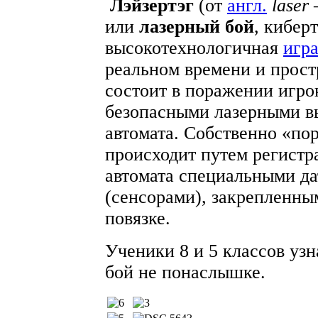
Лэйзертэг
(от
англ.
laser
или
лазерный бой
, кибер
высокотехнологичная
игр
реальном времени и прост
состоит в поражении игро
безопасными лазерными вы
автомата. Собственно «по
происходит путем регистр
автомата специальными д
(сенсорами), закрепленн
повязке.
Ученики 8 и 5 классов узн
бой не понаслышке.