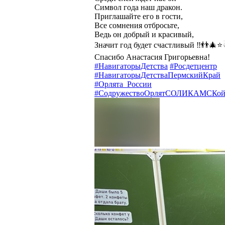
Символ года наш дракон.
Приглашайте его в гости,
Все сомнения отбросьте,
Ведь он добрый и красивый,
Значит год будет счастливый ‼👬🎄
Спасибо Анастасия Григорьевна!
#НавигаторыДетства
#Росдетцентр
#НавигаторыДетстваПермскийКрай
#Орлята_России
#СодружествоОрлятСОЛИКАМСКо