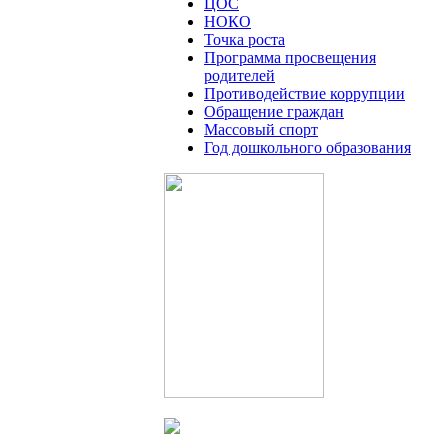
ЦОС
НОКО
Точка роста
Программа просвещения
родителей
Противодействие коррупции
Обращение граждан
Массовый спорт
Год дошкольного образования