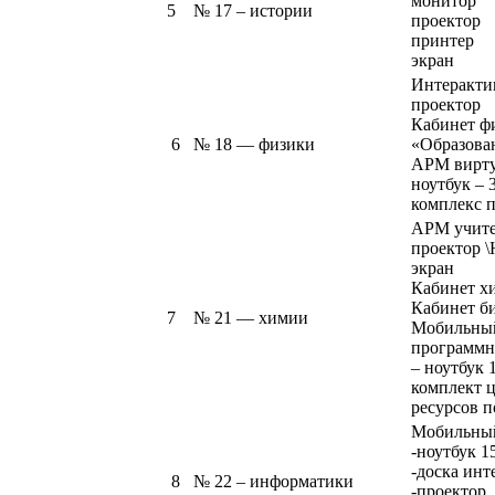
монитор
5
№ 17 – истории
проектор
принтер
экран
Интеракти
проектор
Кабинет ф
6
№ 18 — физики
«Образова
АРМ вирту
ноутбук – 
комплекс 
АРМ учит
проектор 
экран
Кабинет х
Кабинет б
7
№ 21 — химии
Мобильный
программн
– ноутбук 1
комплект 
ресурсов п
Мобильный
-ноутбук 1
-доска инт
8
№ 22 – информатики
-проектор