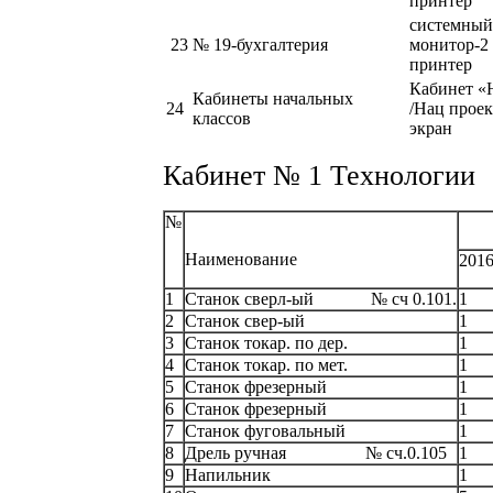
принтер
системный 
23
№ 19-бухгалтерия
монитор-2 
принтер
Кабинет «
Кабинеты начальных
24
/Нац прое
классов
экран
Кабинет № 1 Технологии
№
Ко
Наименование
2016
1
Станок сверл-ый № сч 0.101.
1
2
Станок свер-ый
1
3
Станок токар. по дер.
1
4
Станок токар. по мет.
1
5
Станок фрезерный
1
6
Станок фрезерный
1
7
Станок фуговальный
1
8
Дрель ручная № сч.0.105
1
9
Напильник
1