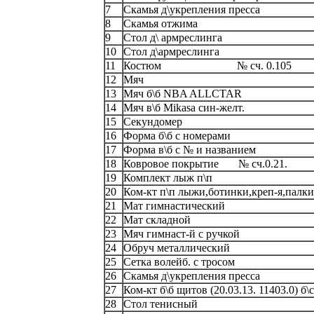
7
Скамья д\укрепления пресса
8
Скамья отжима
9
Стол д\ армреслинга
10
Стол д\армреслинга
11
Костюм № сч. 0.105
12
Мяч
13
Мяч б\б NBA ALLCTAR
14
Мяч в\б Mikasa син-желт.
15
Секундомер
16
Форма б\б с номерами
17
Форма в\б с № и названием
18
Ковровое покрытие № сч.0.21.
19
Комплект лыж п\п
20
Ком-кт п\п лыжи,ботинки,креп-я,палки
21
Мат гимнастический
22
Мат складной
23
Мяч гимнаст-й с ручкой
24
Обруч металлический
25
Сетка волейб. с тросом
26
Скамья д\укрепления пресса
27
Ком-кт б\б щитов (20.03.13. 11403.0) б\с
28
Стол тенисный