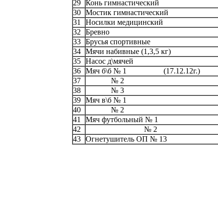
29
Конь гимнастический
30
Мостик гимнастический
31
Носилки медицинский
32
Бревно
33
Брусья спортивные
34
Мячи набивные (1,3,5 кг)
35
Насос д\мячей
36
Мяч б\б № 1 (17.12.12г.)
37
№ 2
38
№ 3
39
Мяч в\б № 1
40
№ 2
41
Мяч футбольный № 1
42
№ 2
43
Огнетушитель ОП № 13