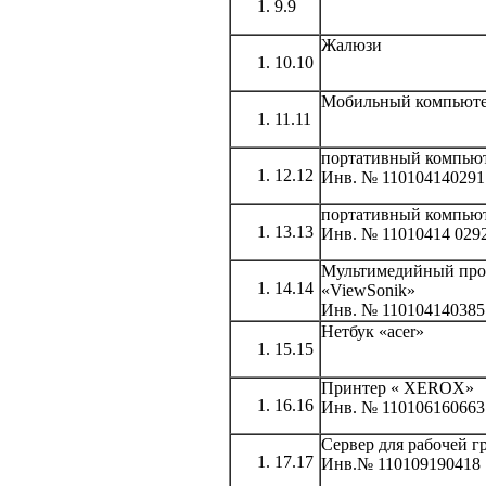
9.9
Жалюзи
10.10
Мобильный компьюте
11.11
портативный компьют
12.12
Инв. № 110104140291
портативный компьют
13.13
Инв. № 11010414 029
Мультимедийный про
14.14
«ViewSonik»
Инв. № 110104140385
Нетбук «acer»
15.15
Принтер « XEROX»
16.16
Инв. № 110106160663
Сервер для рабочей 
17.17
Инв.№ 110109190418