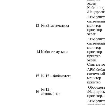
экран
Кабинет д
/Нацпроек
АРМ учит
системный
13
№ 33-математика
монитор
проектор
экран
АРМ учит
системный
монитор
14
Кабинет музыки
проектор
принтер
экран
Синтезатор
АРМ библ
системный
15
№ 15 – библиотека
монитор
принтер
Оборудова
№ 12–
16
/Нац проек
актовый зал
проектор, 
АРМ учите