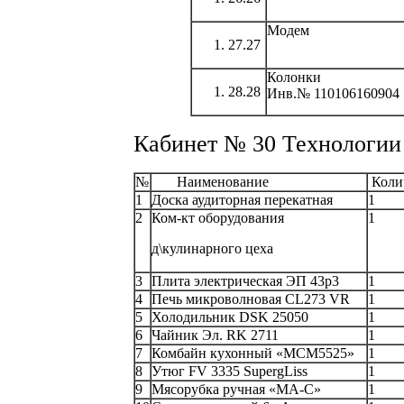
Модем
27.27
Колонки
28.28
Инв.№ 110106160904
Кабинет № 30 Технологии
№
Наименование
Коли
1
Доска аудиторная перекатная
1
2
Ком-кт оборудования
1
д\кулинарного цеха
3
Плита электрическая ЭП 43р3
1
4
Печь микроволновая CL273 VR
1
5
Холодильник DSK 25050
1
6
Чайник Эл. RK 2711
1
7
Комбайн кухонный «МСМ5525»
1
8
Утюг FV 3335 SupergLiss
1
9
Мясорубка ручная «МА-С»
1