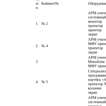
п/
Кабинет№
Оборудова
п
АРМ учите
системный
монитор
1
№ 2
проектор
принтер
экран
АРМ учите
МФУ принт
2
№ 4
проектор
экран
АРМ учени
3
Моноблок 
МФУ принт
Специали
программн
ноутбук «A
4
№ 5
проектор 
колонки
экран
АРМ учит
системный