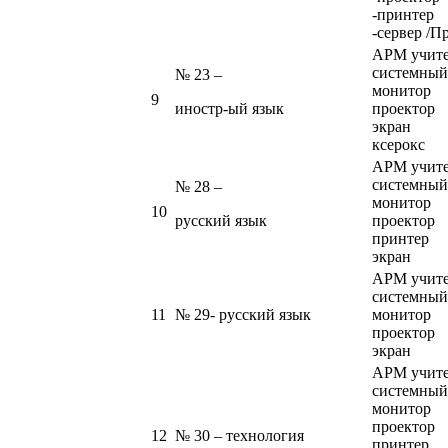
-принтер
-сервер /П
АРМ учит
системный
№ 23 –
монитор
9
иностр-ый язык
проектор
экран
ксерокс
АРМ учит
системный
№ 28 –
монитор
10
русский язык
проектор
принтер
экран
АРМ учит
системный
11
№ 29- русский язык
монитор
проектор
экран
АРМ учит
системный
монитор
проектор
12
№ 30 – технология
принтер