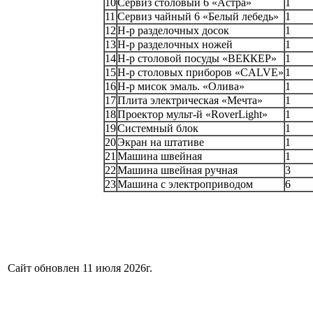
10
Сервиз столовый 6 «Астра»
1
11
Сервиз чайный 6 «Белый лебедь»
1
12
Н-р разделочных досок
1
13
Н-р разделочных ножей
1
14
Н-р столовой посуды «ВЕККЕР»
1
15
Н-р столовых приборов «CALVE»
1
16
Н-р мисок эмаль. «Олива»
1
17
Плита электрическая «Мечта»
1
18
Проектор мульт-й «RoverLight»
1
19
Системный блок
1
20
Экран на штативе
1
21
Машина швейная
1
22
Машина швейная ручная
3
23
Машина с электроприводом
6
Сайт обновлен 11 июля 2026г.