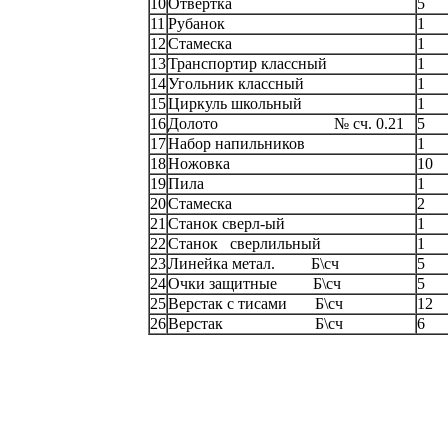
10
Отвертка
5
11
Рубанок
1
12
Стамеска
1
13
Транспортир классный
1
14
Угольник классный
1
15
Циркуль школьный
1
16
Долото № сч. 0.21
5
17
Набор напильников
1
18
Ножовка
10
19
Пила
1
20
Стамеска
2
21
Станок сверл-ый
1
22
Станок сверлильный
1
23
Линейка метал. Б\сч
5
24
Очки защитные Б\сч
5
25
Верстак с тисами Б\сч
12
26
Верстак Б\сч
6