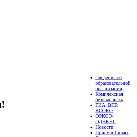
Сведения об
образовательной
организации
Комплексная
безопасность
я!
ГИА, ВПР,
ВСОКО
ОРКСЭ/
ОДНКНР
Новости
Прием в 1 класс