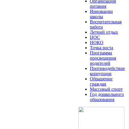
Организация
питания
Инновации
школы
Воспитательная
работа
Летний отдых
ЦОС
НОКО
Точка роста
Программа
просвещения
родителей
Противодействие
коррупции
Обращение
граждан
Массовый спорт
Год дошкольного
образования