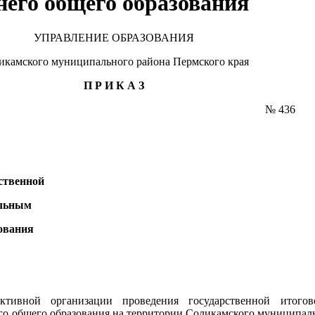
его общего образования
УПРАВЛЕНИЕ ОБРАЗОВАНИЯ
икамского муниципального района Пермского края
П Р И К А З
015 г. № 436
рственной
ельным
ования
ктивной организации проведения государственной итогов
го общего образования на территории Соликамского муниципаль