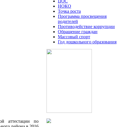
ЦОС
НОКО
Точка роста
Программа просвещения
родителей
Противодействие коррупции
Обращение граждан
Массовый спорт
Год дошкольного образования
ой аттестации по
ного района в 2016