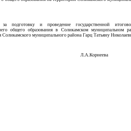
м за подготовку и проведение государственной итогов
него общего образования в Соликамском муниципальном р
я Соликамского муниципального района Гарц Татьяну Николаев
азования Л.А.Корнеева