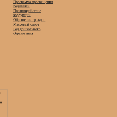
Программа просвещения
родителей
Противодействие
коррупции
Обращение граждан
Массовый спорт
Год дошкольного
образования
а
ии