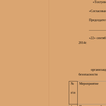
«Тохтуевская с
«Согласован
Председател
___________ 
«22» сентя
2
Пл
организационно 
безопасности
№
Мероприятие
п\п