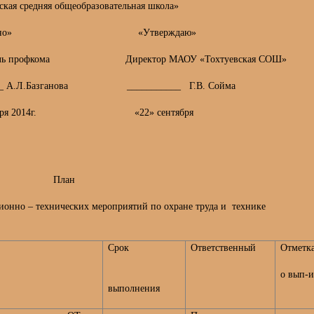
редняя общеобразовательная школа»
о»
«Утверждаю»
ь профкома Директор МАОУ «Тохтуевская СОШ»
А.Л.Базганова ___________ Г.В. Сойма
бря 2014г. «22» сентября
014г.
ан
– технических мероприятий по охране труда и технике
Срок
Ответственный
Отметк
о вып-
выполнения