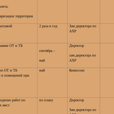
лита;
аризации территории
уктажей
2 раза в год
Зам.директора по
АХР
рамме ОТ и ТБ
Директор
сентябрь –
зам.директора по
май
АХР
ию ОТ и ТБ
май
Комиссии
ы и помещений при
ведение работ по
по плану
Директор
х мест
Зам.директора по