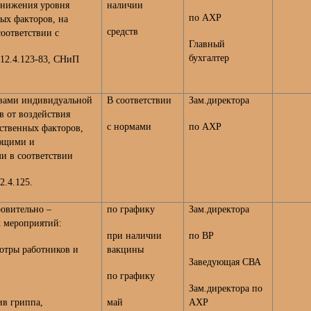
 снижения уровня
наличии
по АХР
ых факторов, на
средств
соответствии с
Главный
бухгалтер
,12.4.123-83, СНиП
вами индивидуальной
В соответствии
Зам.директора
в от воздействия
с нормами
по АХР
ственных факторов,
ющими и
 в соответствии
2.4.125.
овительно –
по графику
Зам.директора
 мероприятий:
при наличии
по ВР
отры работников и
вакцины
Заведующая СВА
по графику
Зам.директора по
ив гриппа,
май
АХР