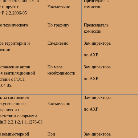
в по состоянию ОТ в
Председатель
х и других
Ежемесячно
комиссии
Р 2.2.2006-05
о технического
По графику
Председатель
комиссии
ра территории и
Ежедневно
Зам.директора
щений
по АХР
ставление актов
По мере
Зам.директора
ия вентиляционной
необходимости
по АХР
тствии с ГОСТ
.04.05.
ь за состоянием
Зам.директора
скусственного
Ежемесячно
по АХР
щениях и на
тветствии с нормами
П 2.2.1\2.1.1.1278-03
й компьютерной
При
Зам.директора