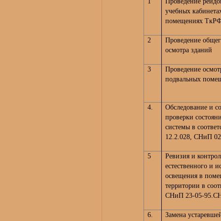
1
Проведение рейдо
учебных кабинета
помещениях ТкРФ 
2
Проведение общег
осмотра зданий
3
Проведение осмот
подвальных поме
4.
Обследование и со
проверки состоян
системы в соотве
12.2.028, СНиП 02
5
Ревизия и контрол
естественного и и
освещения в поме
территории в соо
СНиП 23-05-95.СНи
6.
Замена устаревше