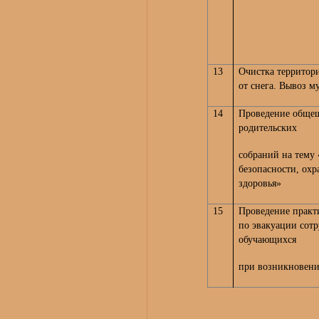
13
Очистка территор
от снега. Вывоз м
14
Проведение обще
родительских
собраний на тему
безопасности, ох
здоровья»
15
Проведение практ
по эвакуации сот
обучающихся
при возникновен