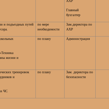
АХР
Главный
бухгалтер
ии и подъездных путей
по мере
Зам.директора по
усора.
необходимости
АХР
школьных
по плану
Администрация
 «Техника
раны жизни и
ических тренировок
по плану
Зам. директора по
рудников и
безопасности
ии ЧС