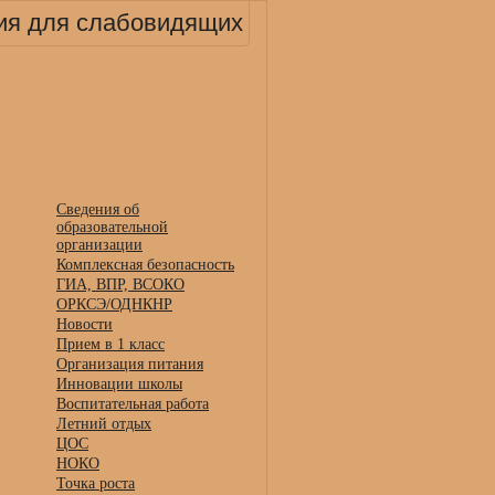
ия для слабовидящих
Сведения об
образовательной
организации
Комплексная безопасность
ГИА, ВПР, ВСОКО
ОРКСЭ/ОДНКНР
Новости
Прием в 1 класс
Организация питания
Инновации школы
Воспитательная работа
Летний отдых
ЦОС
НОКО
Точка роста