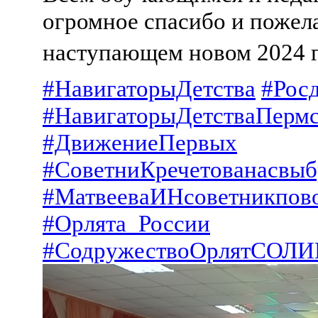
огромное спасибо и пожела
наступающем новом 2024
#НавигаторыДетства
#Рос
#НавигаторыДетстваПерм
#ДвижениеПервых
#СоветниКречетованасвыб
#МатвееваИНсоветникпов
#Орлята_России
#СодружествоОрлятСОЛ