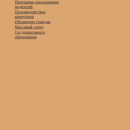
Программа просвещения
родителей
Противодействие
коррупции
Обращение граждан
Массовый спорт
Год дошкольного
образования