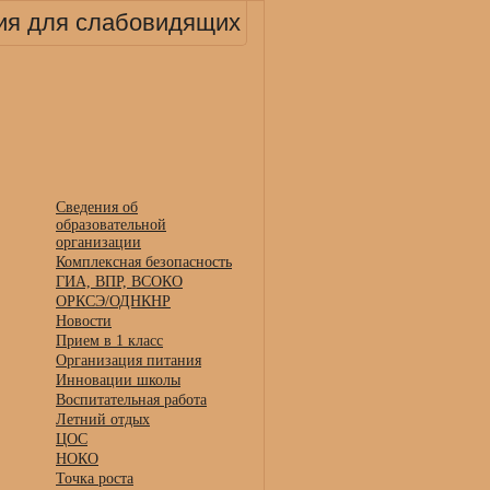
ия для слабовидящих
Сведения об
образовательной
организации
Комплексная безопасность
ГИА, ВПР, ВСОКО
ОРКСЭ/ОДНКНР
Новости
Прием в 1 класс
Организация питания
Инновации школы
Воспитательная работа
Летний отдых
ЦОС
НОКО
Точка роста