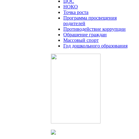
ЦОС
НОКО
Точка роста
Программа просвещения
родителей
Противодействие коррупции
Обращение граждан
Массовый спорт
Год дошкольного образования