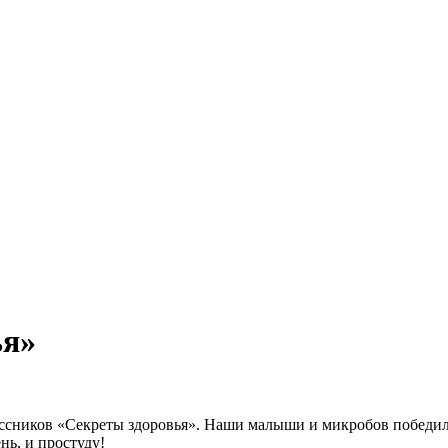
ья»
ассников «Секреты здоровья». Наши малыши и микробов победил
нь, и простуду!