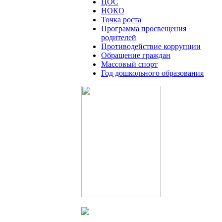
ЦОС
НОКО
Точка роста
Программа просвещения
родителей
Противодействие коррупции
Обращение граждан
Массовый спорт
Год дошкольного образования