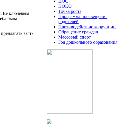
ЦОС
НОКО
Точка роста
я. Её ключевым
Программа просвещения
еба была
родителей
Противодействие коррупции
Обращение граждан
предлагать взять
Массовый спорт
Год дошкольного образования