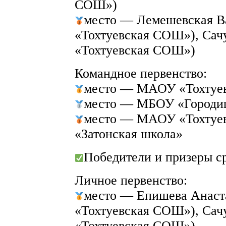
СОШ»)
место — Лемешевская 
«Тохтуевская СОШ»), Са
«Тохтуевская СОШ»)
Командное первенство:
место — МАОУ «Тохтуе
место — МБОУ «Город
место — МАОУ «Тохтуе
«Затонская школа»
Победители и призеры ср
Личное первенство:
место — Епишева Анас
«Тохтуевская СОШ»), Са
«Тохтуевская СОШ»)