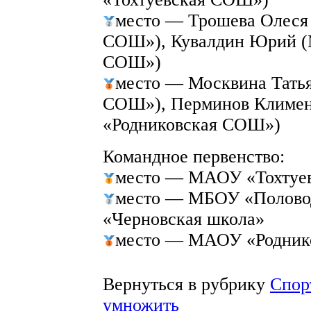
место — Трошева Олеся
СОШ»), Кувалдин Юрий (
СОШ»)
место — Москвина Тать
СОШ»), Перминов Климе
«Родниковская СОШ»)
Командное первенство:
место — МАОУ «Тохтуе
место — МБОУ «Полово
«Черновская школа»
место — МАОУ «Родник
Вернуться в рубрику
Спор
умножить