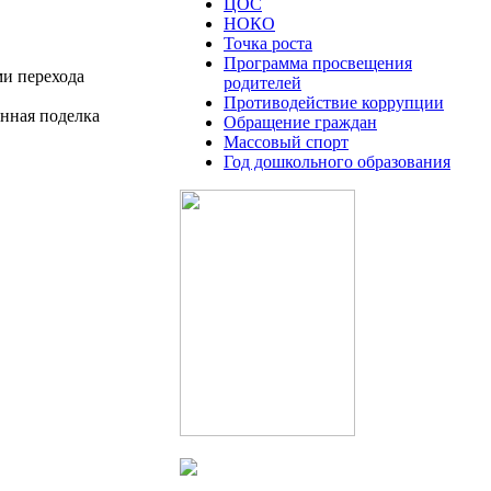
ЦОС
НОКО
Точка роста
Программа просвещения
ми перехода
родителей
Противодействие коррупции
анная поделка
Обращение граждан
Массовый спорт
Год дошкольного образования