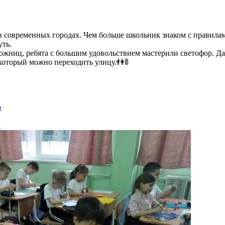
в современных городах. Чем больше школьник знаком с правила
уть.
ожниц, ребята с большим удовольствием мастерили светофор. Д
который можно переходить улицу.👫🚦
ю
й