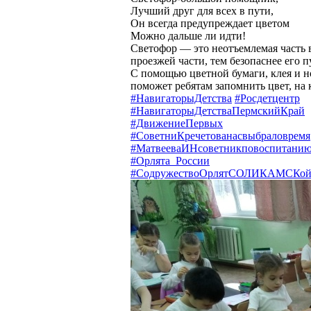
Лучший друг для всех в пути,
Он всегда предупреждает цветом
Можно дальше ли идти!
Светофор — это неотъемлемая часть 
проезжей части, тем безопаснее его п
С помощью цветной бумаги, клея и н
поможет ребятам запомнить цвет, на 
#НавигаторыДетства
#Росдетцентр
#НавигаторыДетстваПермскийКрай
#ДвижениеПервых
#СоветниКречетованасвыбраловремя
#МатвееваИНсоветникповоспитани
#Орлята_России
#СодружествоОрлятСОЛИКАМСКо