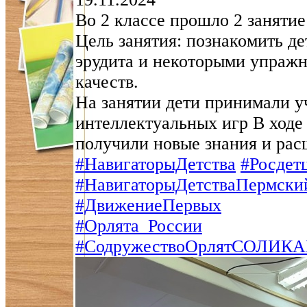
Во 2 классе прошло 2 занятие
Цель занятия: познакомить д
эрудита и некоторыми упражн
качеств.
На занятии дети принимали у
интеллектуальных игр В ходе
получили новые знания и рас
#НавигаторыДетства
#Росдет
#НавигаторыДетстваПермски
#ДвижениеПервых
#Орлята_России
#СодружествоОрлятСОЛИК