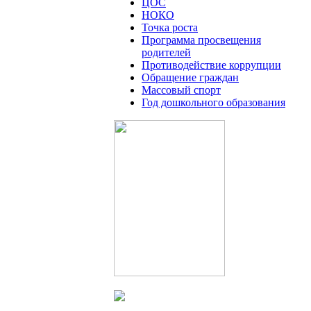
ЦОС
НОКО
Точка роста
Программа просвещения
родителей
Противодействие коррупции
Обращение граждан
Массовый спорт
Год дошкольного образования