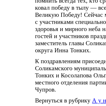
помнить всегда тех, кто с
ковал победу в тылу — вс
Великую Победу! Сейчас 
с участниками специальн
здоровья и мирного неба 
гостей и участников праз
заместитель главы Солик
округа Инна Тонких.
К поздравлениям присоед
Соликамского муниципаль
Тонких и Косолапова Ольг
местного отделения парти
Чупров.
Вернуться в рубрику
А у 