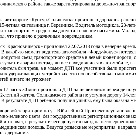
 Соликамского района также зарегистрированы дорожно-транспо
я, на автодороге «Кунгур-Соликамск» произошло дорожно-трансп
15-летняя жительница г. Березники. Водитель мотоцикла, 23-ле
ии транспортным средством допустил падение пассажира. Молод
ты, что привело к различным повреждениям.
ск–Красновишерск» произошел 22.07.2018 года в вечерне время.
. В какой-то момент водитель автомобиля «Форд-Фокус» потерял
 допустил съезд транспортного средства в левый кювет дороги,
результате аварии пострадали все находившиеся в автомобиле, в 
 водитель был трезв, а в момент ДТП все участники были присте
тских удерживающих устройствах, что поспособствовало минимиз
етей ничего не угрожает.
 в 17 часов 30 мин произошло ДТП на пешеходном переходе по у
52-летний житель Соликамского района не уступил дорогу 14-лет
 В результате ДТП ребенок получил ушибы, ему была оказана м
а дворовой территории по ул. Юбилейный Проспект неустановле
мно-зеленого цвета, без государственных регистрационных знако
й интервал, в результате чего допустил наезд на несовершенноле
 медицинская помощь. Ведутся розыскные мероприятия, направл
о задержание.