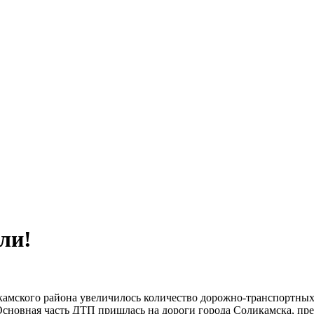
ли!
камского района увеличилось количество дорожно-транспортны
. Основная часть ДТП пришлась на дороги города Соликамска, п