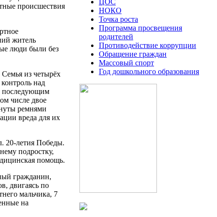
ЦОС
ртные происшествия
НОКО
Точка роста
Программа просвещения
ортное
родителей
тний житель
Противодействие коррупции
ые люди были без
Обращение граждан
Массовый спорт
Год дошкольного образования
 Семья из четырёх
 контроль над
 с последующим
том числе двое
гнуты ремнями
ации вреда для их
л. 20-летия Победы.
нему подростку,
едицинская помощь.
нный гражданин,
в, двигаясь по
тнего мальчика, 7
енные на