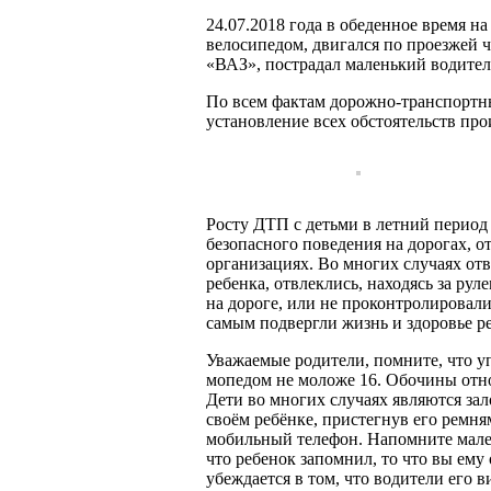
24.07.2018 года в обеденное время на
велосипедом, двигался по проезжей ч
«ВАЗ», пострадал маленький водител
По всем фактам дорожно-транспортн
установление всех обстоятельств пр
Росту ДТП с детьми в летний период
безопасного поведения на дорогах, о
организациях. Во многих случаях отв
ребенка, отвлеклись, находясь за ру
на дороге, или не проконтролировали,
самым подвергли жизнь и здоровье р
Уважаемые родители, помните, что уп
мопедом не моложе 16. Обочины относ
Дети во многих случаях являются за
своём ребёнке, пристегнув его ремня
мобильный телефон. Напомните мален
что ребенок запомнил, то что вы ему
убеждается в том, что водители его 