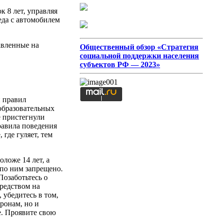
к 8 лет, управляя
еда с автомобилем
авленные на
Общественный обзор «Стратегия
социальной поддержки населения
субъектов РФ — 2023»
и правил
 образовательных
е пристегнули
равила поведения
 где гуляет, тем
ложе 14 лет, а
 по ним запрещено.
Позаботьтесь о
средством на
убедитесь в том,
оронам, но и
е. Проявите свою