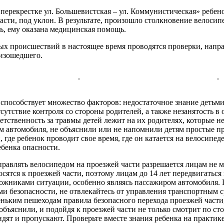
 перекрестке ул. Большевистская – ул. Коммунистическая» ребено
асти, под уклон. В результате, произошло столкновение велосип
ь, ему оказана медицинская помощь.
ых происшествий в настоящее время проводятся проверки, напр
оизошедшего.
 способствует множество факторов: недостаточное знание детьм
тсутствие контроля со стороны родителей, а также незанятость в
етственность за травмы детей лежит на их родителях, которые н
лем автомобиля, не объяснили или не напомнили детям простые п
 где ребенок проводит свое время, где он катается на велосипеде,
ебенка опасности.
равлять велосипедом на проезжей части разрешается лицам не мо
ятся к проезжей части, поэтому лицам до 14 лет передвигаться
ложниками ситуации, особенно являясь пассажиром автомобиля. 
ми безопасности, не отвлекайтесь от управления транспортным 
ьким пешеходам правила безопасного перехода проезжей части, 
 объяснили, и подойдя к проезжей части не только смотрит по ст
видят и пропускают. Проверьте вместе знания ребенка на практик