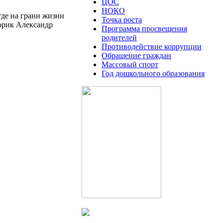
ЦОС
НОКО
где на грани жизни
Точка роста
орик Александр
Программа просвещения
родителей
Противодействие коррупции
Обращение граждан
Массовый спорт
Год дошкольного образования