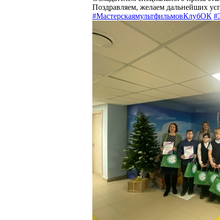
Поздравляем, желаем дальнейших усп
#МастерскаямультфильмовКлубОК
#