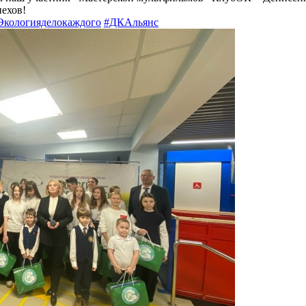
ехов!
Экологияделокаждого
#ДКАльянс