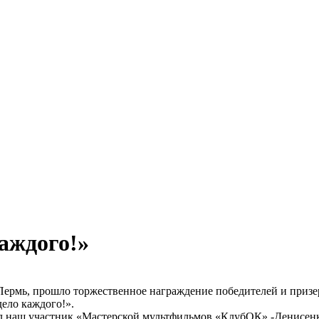
аждого!»
Пермь, прошло торжественное награждение победителей и призер
ело каждого!».
ал наш участник «Мастерской мультфильмов «КлубОК» -Денисен