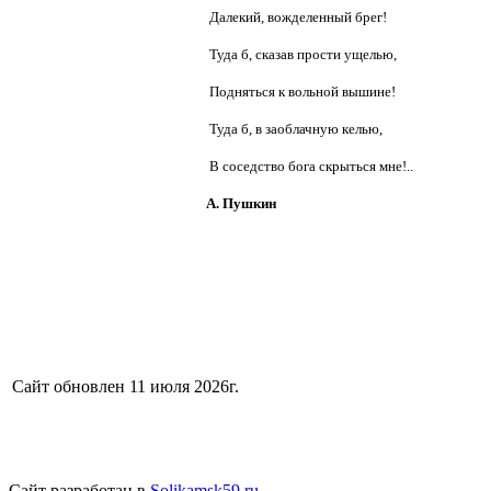
Далекий, вожделенный брег!
Туда б, сказав прости ущелью,
Подняться к вольной вышине!
Туда б, в заоблачную келью,
В соседство бога скрыться мне!..
А. Пушкин
Сайт обновлен 11 июля 2026г.
Сайт разработан в
Solikamsk59.ru