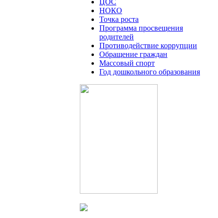
ЦОС
НОКО
Точка роста
Программа просвещения
родителей
Противодействие коррупции
Обращение граждан
Массовый спорт
Год дошкольного образования