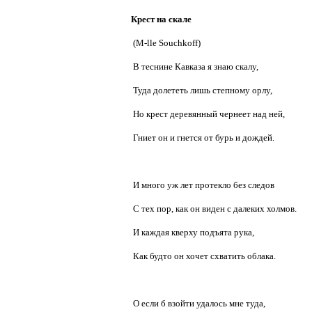
Крест на скале
(M-lle Souchkoff)
В теснине Кавказа я знаю скалу,
Туда долететь лишь степному орлу,
Но крест деревянный чернеет над ней,
Гниет он и гнется от бурь и дождей.
И много уж лет протекло без следов
С тех пор, как он виден с далеких холмов.
И каждая кверху подъята рука,
Как будто он хочет схватить облака.
О если б взойти удалось мне туда,