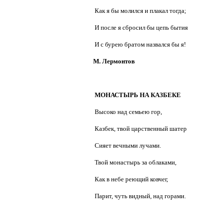
Как я бы молился и плакал тогда;
И после я сбросил бы цепь бытия
И с бурею братом назвался бы я!
М. Лермонтов
МОНАСТЫРЬ НА КАЗБЕКЕ
Высоко над семьею гор,
Казбек, твой царственный шатер
Сияет вечными лучами.
Твой монастырь за облаками,
Как в небе реющий ковчег,
Парит, чуть видный, над горами.