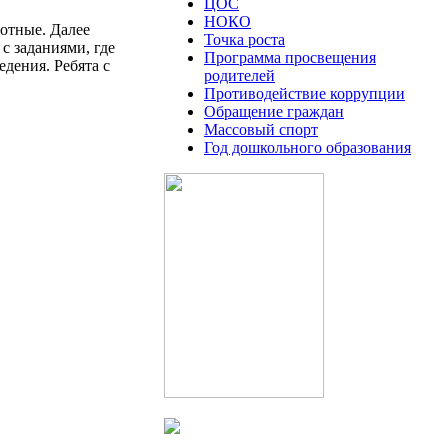
ЦОС
НОКО
вотные. Далее
Точка роста
с заданиями, где
Программа просвещения
дения. Ребята с
родителей
Противодействие коррупции
Обращение граждан
Массовый спорт
Год дошкольного образования